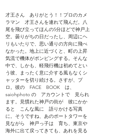
才王さん　ありがとう！！プロのカメ
ラマン　才王さんを連れて飛んだ。八
尾を飛び立ってほんの5分ほどで神戸上
空。曇りがちの日だったし、周辺にヘ
リもいたりで、思い通りの方向に飛べ
なかった。地上に近づくと、町の上昇
気流で機体がポンピングする。そんな
中で、しかも、軽飛行機は初めてとい
う彼、まったく意に介する風もなくシ
ャッターを切り続ける。さすが、プ
ロ。彼の　FACE　BOOK　は、　
saiohphoto の　アカウントで　見られ
ます。見慣れた神戸の街が　彼にかか
ると　こんな風に　語りかける写真
に。そうですね、あのポートタワーを
見ながら　神戸っ子は　育ち、東京や
海外に出て戻ってきても、あれを見る